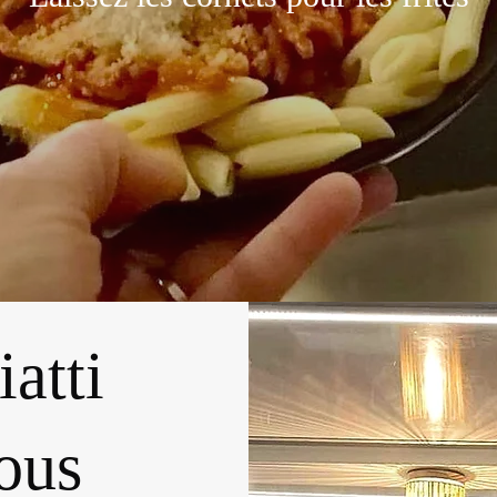
atti
vous