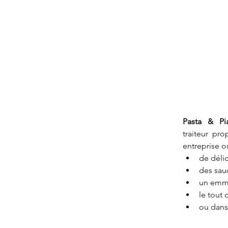
Pasta & Pia
traiteur pr
entreprise o
de déli
des sauc
un emme
le tout 
ou dans