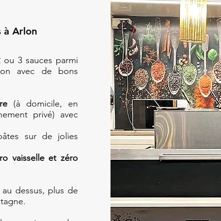
 à Arlon
2 ou 3 sauces parmi
ison avec de bons
re
(à domicile, en
nement privé) avec
âtes sur de jolies
ro vaisselle et zéro
e au dessus, plus de
stagne.