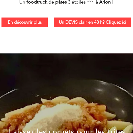
Un 
foodtruck
 de 
pâtes
 3 étoiles ***  à 
Arlon
 !
En découvrir plus
Un DEVIS clair en 48 h? Cliquez ici
Laissez les cornets pour les frites