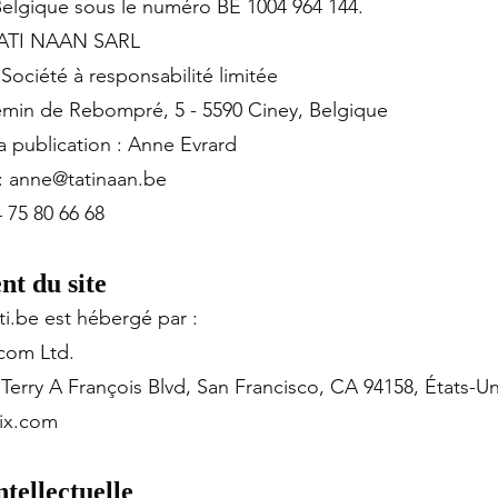
Belgique sous le numéro BE 1004 964 144.
 TATI NAAN SARL
Société à responsabilité limitée
hemin de Rebompré, 5 - 5590 Ciney, Belgique
 publication : Anne Evrard
:
anne@tatinaan.be
 75 80 66 68
t du site
ti.be est hébergé par :
com Ltd.
 Terry A François Blvd, San Francisco, CA 94158, États-Un
ix.com
ntellectuelle