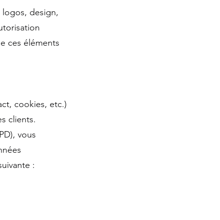
 logos, design,
utorisation
 de ces éléments
ct, cookies, etc.)
s clients.
PD), vous
onnées
suivante :