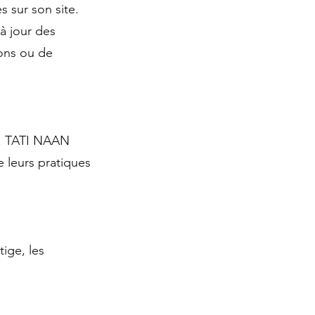
 sur son site.
 à jour des
ions ou de
es. TATI NAAN
e leurs pratiques
ige, les