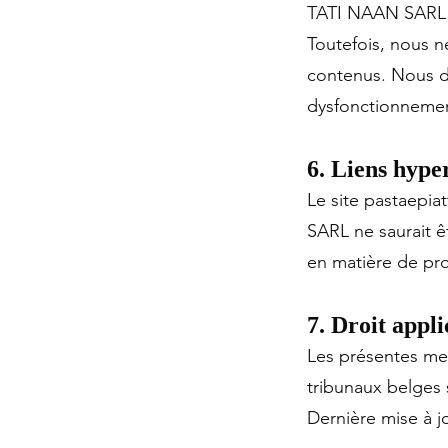
TATI NAAN SARL s’
Toutefois, nous ne
contenus. Nous dé
dysfonctionnemen
6. Liens hype
Le site pastaepia
SARL ne saurait ê
en matière de pr
7. Droit appl
Les présentes men
tribunaux belges
Dernière mise à j